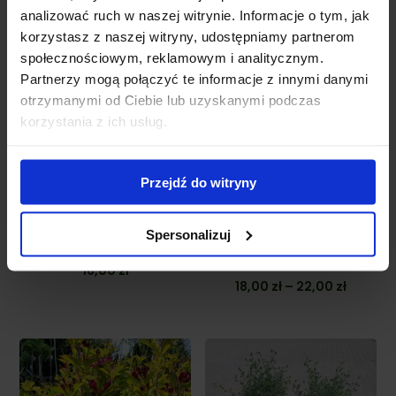
Podobne produkty
analizować ruch w naszej witrynie. Informacje o tym, jak
korzystasz z naszej witryny, udostępniamy partnerom
społecznościowym, reklamowym i analitycznym.
Partnerzy mogą połączyć te informacje z innymi danymi
otrzymanymi od Ciebie lub uzyskanymi podczas
korzystania z ich usług.
Przejdź do witryny
Dostępny
Dostępny
Spersonalizuj
Głogownik 'Red Robin’
Tawuła japońska
'Anthony Waterer’
16,00
zł
Zakres
18,00
zł
–
22,00
zł
cen:
od
18,00 zł
do