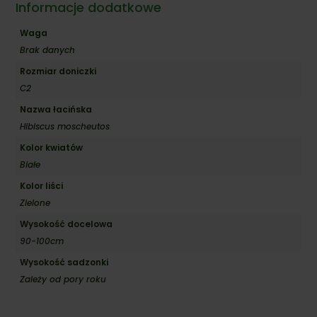
Angel'
Informacje dodatkowe
Waga
Brak danych
Rozmiar doniczki
C2
Nazwa łacińska
Hibiscus moscheutos
Kolor kwiatów
Białe
Kolor liści
Zielone
Wysokość docelowa
90-100cm
Wysokość sadzonki
Zależy od pory roku