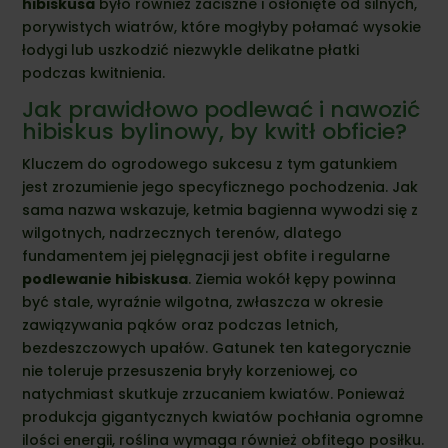
hibiskusa
było również zaciszne i osłonięte od silnych,
porywistych wiatrów, które mogłyby połamać wysokie
łodygi lub uszkodzić niezwykle delikatne płatki
podczas kwitnienia.
Jak prawidłowo podlewać i nawozić
hibiskus bylinowy, by kwitł obficie?
Kluczem do ogrodowego sukcesu z tym gatunkiem
jest zrozumienie jego specyficznego pochodzenia. Jak
sama nazwa wskazuje, ketmia bagienna wywodzi się z
wilgotnych, nadrzecznych terenów, dlatego
fundamentem jej pielęgnacji jest obfite i regularne
podlewanie hibiskusa
. Ziemia wokół kępy powinna
być stale, wyraźnie wilgotna, zwłaszcza w okresie
zawiązywania pąków oraz podczas letnich,
bezdeszczowych upałów. Gatunek ten kategorycznie
nie toleruje przesuszenia bryły korzeniowej, co
natychmiast skutkuje zrzucaniem kwiatów. Ponieważ
produkcja gigantycznych kwiatów pochłania ogromne
ilości energii, roślina wymaga również obfitego posiłku.