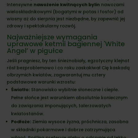
Intensywne
nawożenie kwitnących bylin
nawozami
wieloskładnikowymi (bogatymi w potas i fosfor) od
wiosny aż do sierpnia jest niezbędne, by zapewnić jej
zdrowy i spektakularny rozwój.
Najważniejsze wymagania
uprawowe ketmii bagiennej 'White
Angel’ w pigułce
Jeśli pragniesz, by ten śnieżnobiały, egzotyczny klejnot
rósł bezproblemowo i co roku zaskakiwał Cię kaskadą
olbrzymich kwiatów, zagwarantuj mu cztery
podstawowe warunki wzrostu:
Światło:
Stanowisko wybitnie słoneczne i ciepłe.
Pełne słońce jest warunkiem absolutnie koniecznym
do zawiązania imponujących, talerzowatych
kwiatostanów.
Podłoże:
Ziemia wysoce żyzna, próchnicza, zasobna
w składniki pokarmowe i dobrze zatrzymująca
wilgoć. Roślina preferuje gleby o odczynie od lekko