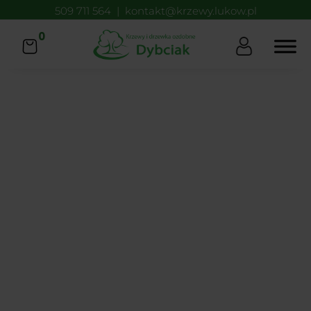
509 711 564
|
kontakt@krzewy.lukow.pl
0