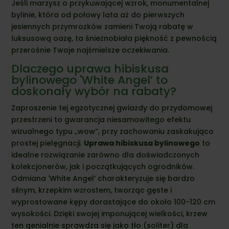
Jeśli marzysz o przykuwającej wzrok, monumentalnej
bylinie, która od połowy lata aż do pierwszych
jesiennych przymrozków zamieni Twoją rabatę w
luksusową oazę, ta śnieżnobiała piękność z pewnością
przerośnie Twoje najśmielsze oczekiwania.
Dlaczego uprawa hibiskusa
bylinowego 'White Angel’ to
doskonały wybór na rabaty?
Zaproszenie tej egzotycznej gwiazdy do przydomowej
przestrzeni to gwarancja niesamowitego efektu
wizualnego typu „wow”, przy zachowaniu zaskakująco
prostej pielęgnacji.
Uprawa hibiskusa bylinowego
to
idealne rozwiązanie zarówno dla doświadczonych
kolekcjonerów, jak i początkujących ogrodników.
Odmiana 'White Angel’ charakteryzuje się bardzo
silnym, krzepkim wzrostem, tworząc gęste i
wyprostowane kępy dorastające do około 100-120 cm
wysokości. Dzięki swojej imponującej wielkości, krzew
ten genialnie sprawdza się jako tło (soliter) dla