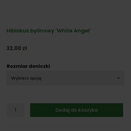
Hibiskus bylinowy 'White Angel’
32,00
zł
Rozmiar doniczki
ilość
Dodaj do koszyka
Hibiskus
bylinowy
'White