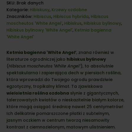
SKU:
Brak danych
Kategorie:
Hibiskusy
,
Krzewy ozdobne
Znaczników:
Hibiscus
,
Hibiscus hybrida
,
Hibiscus
moscheutos 'White Angel'
,
Hibiskus
,
Hibiskus bylinowy
,
Hibiskus bylinowy 'White Angel'
,
Ketmia bagienna
'White Angel'
Ketmia bagienna 'White Angel’
, znana również w
literaturze ogrodniczej jako
hibiskus bylinowy
(
Hibiscus moscheutos 'White Angel’
), to absolutnie
spektakularna i zapierająca dech w piersiach roślina,
która wprowadzi do Twojego ogrodu prawdziwie
egzotyczny, tropikalny klimat. Ta zjawiskowa
wieloletnia roślina ozdobna
słynie z gigantycznych,
talerzowatych kwiatów o nieskazitelnie białym kolorze,
które mogą osiągać średnicę nawet 25 centymetrów!
Ich delikatnie pomarszczone płatki z subtelnym,
jasnym oczkiem w centrum tworzą niesamowity
kontrast z ciemnozielonym, matowym ulistnieniem.