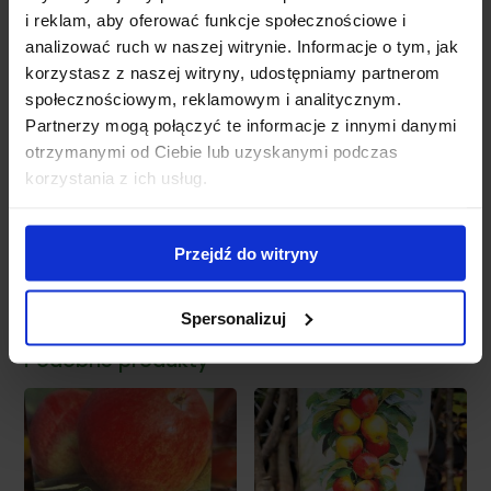
Dodatkowe informacje:
i reklam, aby oferować funkcje społecznościowe i
analizować ruch w naszej witrynie. Informacje o tym, jak
’Cytrynówka’ jest stosunkowo odporna na choroby,
korzystasz z naszej witryny, udostępniamy partnerom
ale regularna pielęgnacja, w tym przycinanie i
społecznościowym, reklamowym i analitycznym.
ochrona przed szkodnikami, jest zalecana.
Partnerzy mogą połączyć te informacje z innymi danymi
Owoce dobrze przechowują się, co pozwala na
otrzymanymi od Ciebie lub uzyskanymi podczas
dłuższe cieszenie się nimi po zbiorach.
korzystania z ich usług.
Grusza 'Cytrynówka’
to doskonały wybór dla
ogrodników, którzy poszukują smacznych i
Przejdź do witryny
aromatycznych owoców, idealnych do różnorodnych
potraw!
Spersonalizuj
Podobne produkty