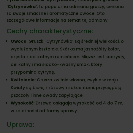
'Cytrynówka’
, to popularna odmiana gruszy, ceniona
za swoje smaczne i aromatyczne owoce. Oto
szczegółowe informacje na temat tej odmiany:
Cechy charakterystyczne:
Owoce
: Gruszki 'Cytrynówka’ są średniej wielkości, o
wydłużonym kształcie. Skórka ma jasnożółty kolor,
często z delikatnym rumieńcem. Miąższ jest soczysty,
delikatny i ma słodko-kwaśny smak, który
przypomina cytrynę.
Kwitnienie
: Grusza kwitnie wiosną, zwykle w maju.
Kwiaty są białe, z różowymi akcentami, przyciągają
pszczoły i inne owady zapylające.
Wysokość
: Drzewa osiągają wysokość od 4 do 7 m,
w zależności od formy uprawy.
Uprawa: