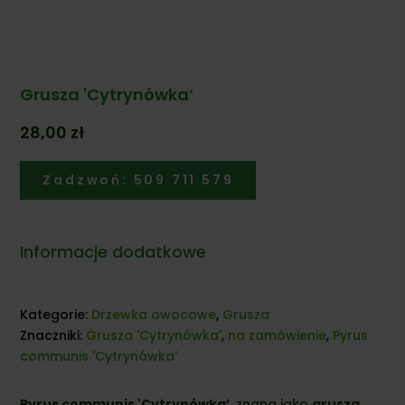
Grusza 'Cytrynówka’
28,00
zł
Zadzwoń: 509 711 579
Informacje dodatkowe
Kategorie:
Drzewka owocowe
,
Grusza
Znaczniki:
Grusza 'Cytrynówka'
,
na zamówienie
,
Pyrus
communis 'Cytrynówka'
Pyrus communis 'Cytrynówka’
, znana jako
grusza