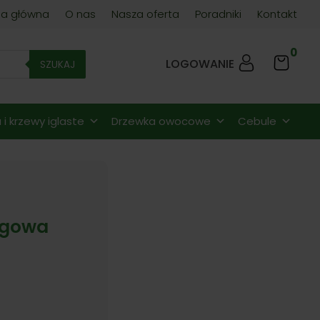
na główna
O nas
Nasza oferta
Poradniki
Kontakt
0
LOGOWANIE
SZUKAJ
i krzewy iglaste
Drzewka owocowe
Cebule
ogowa