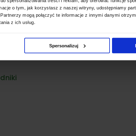
do spersonalizowania treści i reklam, aby oferować funkcje sp
ormacje o tym, jak korzystasz z naszej witryny, udostępniamy p
Partnerzy mogą połączyć te informacje z innymi danymi otrzym
nia z ich usług.
Dostępny
Dostępny
ski
Jeżówka 'Supreme
Lawenda
Rud
’
Cantaloupe’
wąskolistna 'Hidcote
Compact’
Spersonalizuj
Zakres
zł
25,00
zł
1
10,00
zł
cen:
od
18,00 zł
dniki
do
24,00 zł