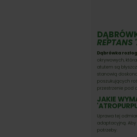
DĄBRÓWK
REPTANS 
Dąbrówka rozłog
okrywowych, która
atutem są błyszcz
stanowią doskonał
poszukujących roś
przestrzenie pod 
JAKIE WY
'ATROPURP
Uprawa tej odmian
adaptacyjną. Aby j
potrzeby: