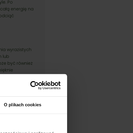
yle. Po
 całą energię na
 odciąć
nia wyrazistych
m lub
Może być również
pięknie
 to roślina, która
O plikach cookies
Promocja!