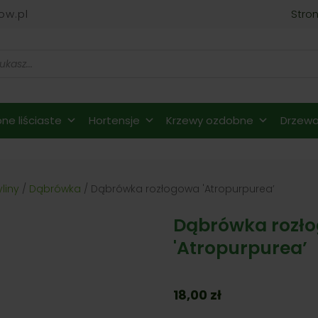
ow.pl
Stro
ne liściaste
Hortensje
Krzewy ozdobne
Drzewa 
yliny
/
Dąbrówka
/ Dąbrówka rozłogowa 'Atropurpurea’
Dąbrówka rozł
'Atropurpurea’
18,00
zł