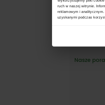
Wykorzystujemy pliki cookie 
ruch w naszej witrynie. Inf
reklamowym i analitycznym. 
uzyskanymi podczas korzysta
Dostępny
Kosaciec syberyj
'Gerald Darby
18,00
zł
–
24,00
Nasze pora