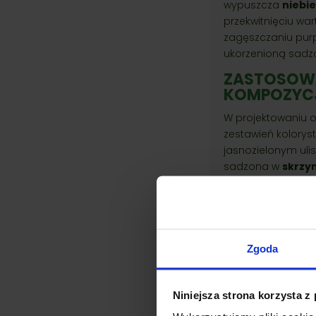
wypuszcza
niebi
przekwitnięciu wa
zagęszczaniu purp
ukorzenioną sadzo
ZASTOSOWA
KOMPOZYC
W projektowaniu 
zestawień kolorys
jasnozielonym ulis
sadzona w
skrzy
eksponując rośliny
łączy w sobie wys
Podobne pr
Zgoda
Niniejsza strona korzysta z