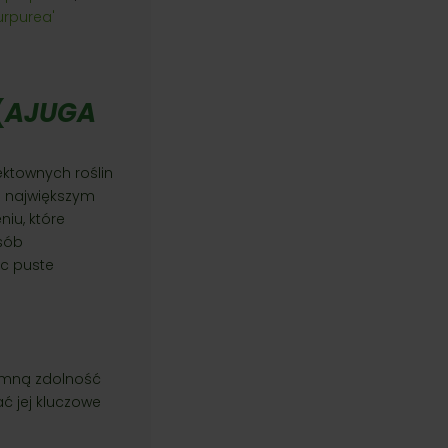
urpurea'
(
AJUGA
ektownych roślin
j największym
iu, które
osób
ąc puste
romną zdolność
ać jej kluczowe