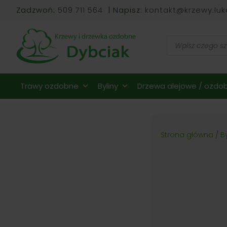
Zadzwoń:
509 711 564
| Napisz:
kontakt@krzewy.luk
Wyszukiwarka
produktów
Trawy ozdobne
Byliny
Drzewa alejowe / ozdob
Strona główna
/
B