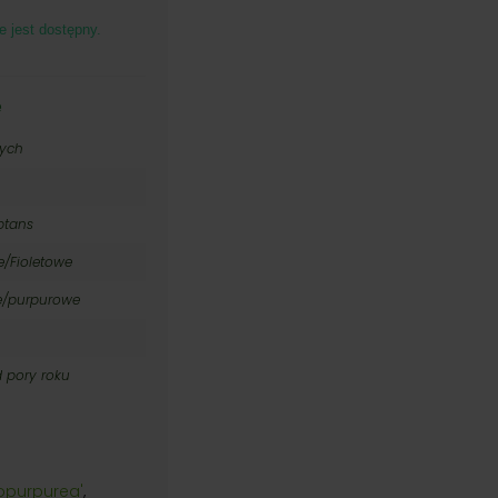
e jest dostępny.
e
nych
ptans
e/Fioletowe
e/purpurowe
d pory roku
ropurpurea'
,