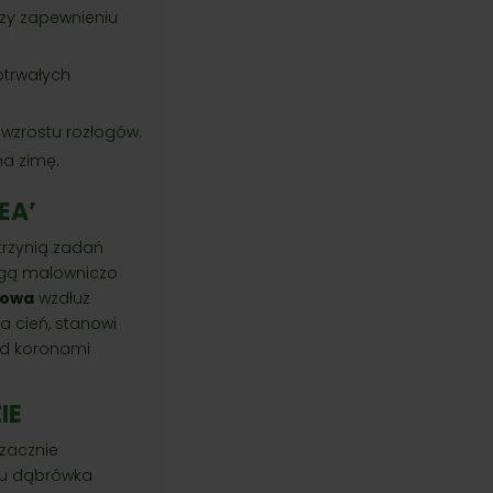
rzy zapewnieniu
otrwałych
 wzrostu rozłogów.
a zimę.
EA’
trzynią zadań
mogą malowniczo
kowa
wzdłuż
na cień, stanowi
pod koronami
IE
 zacznie
wcu dąbrówka