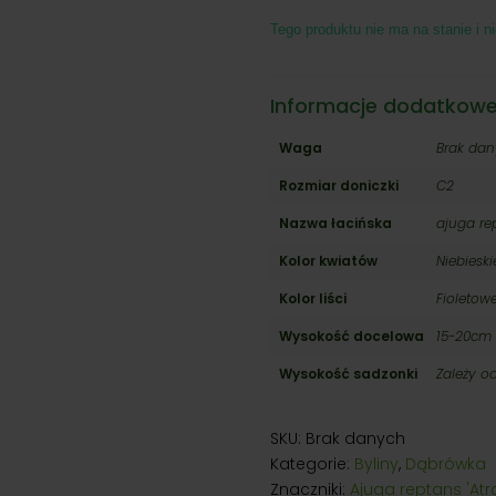
Tego produktu nie ma na stanie i ni
Informacje dodatkow
Waga
Brak da
Rozmiar doniczki
C2
Nazwa łacińska
ajuga re
Kolor kwiatów
Niebieski
Kolor liści
Fioletow
Wysokość docelowa
15-20cm
Wysokość sadzonki
Zależy o
SKU:
Brak danych
Kategorie:
Byliny
,
Dąbrówka
Znaczniki:
Ajuga reptans 'At