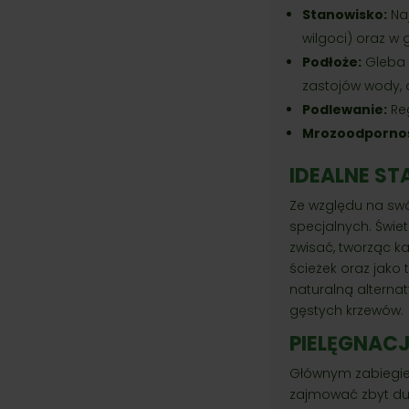
Stanowisko:
Naj
wilgoci) oraz w 
Podłoże:
Gleba p
zastojów wody, a
Podlewanie:
Reg
Mrozoodpornoś
IDEALNE S
Ze względu na sw
specjalnych. Świe
zwisać, tworząc k
ścieżek oraz jako 
naturalną alterna
gęstych krzewów.
PIELĘGNAC
Głównym zabiegiem 
zajmować zbyt duż