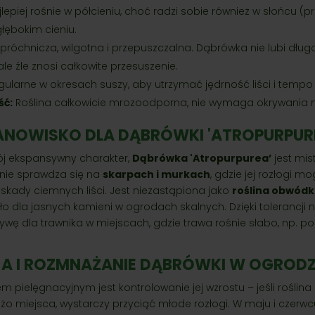
lepiej rośnie w półcieniu, choć radzi sobie również w słońcu (p
głębokim cieniu.
róchnicza, wilgotna i przepuszczalna. Dąbrówka nie lubi dług
le źle znosi całkowite przesuszenie.
ularne w okresach suszy, aby utrzymać jędrność liści i tempo
ć:
Roślina całkowicie mrozoodporna, nie wymaga okrywania n
TANOWISKO DLA DĄBRÓWKI 'ATROPURPUR
ój ekspansywny charakter,
Dąbrówka 'Atropurpurea’
jest mis
tnie sprawdza się na
skarpach i murkach
, gdzie jej rozłogi 
askady ciemnych liści. Jest niezastąpiona jako
roślina obwód
tło dla jasnych kamieni w ogrodach skalnych. Dzięki tolerancji 
tywę dla trawnika w miejscach, gdzie trawa rośnie słabo, np. 
JA I ROZMNAŻANIE DĄBRÓWKI W OGRODZ
pielęgnacyjnym jest kontrolowanie jej wzrostu – jeśli roślina
o miejsca, wystarczy przyciąć młode rozłogi. W maju i czer