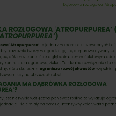
Dąbrówka rozłogowa 'Atrop
A ROZŁOGOWA 'ATROPURPUREA’ 
'ATROPURPUREA’
)
owa 'Atropurpurea’
to jedna z najbardziej niezawodnych i ef
 błyskawicznie tworzy w ogrodzie gęste, purpurowe dywany. Je
ące, półzimozielone liście o głębokim, ciemnofioletowym odcien
y kontrast dla ogrodowej zieleni. To idealne rozwiązanie dla 
liny, która skutecznie
ogranicza rozwój chwastów
, wypełniaj
drzewami czy na obrzeżach rabat.
MAGANIA MA DĄBRÓWKA ROZŁOGOWA
UREA’?
y jest niezwykle wdzięczna, ponieważ roślina ta wykazuje og
ednak jej liście miały najbardziej intensywny kolor, warto pozn