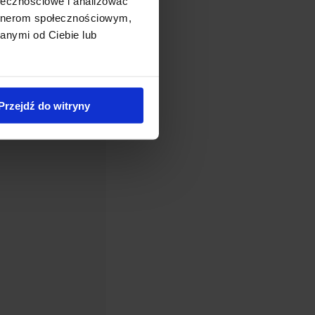
ołecznościowe i analizować
artnerom społecznościowym,
anymi od Ciebie lub
Dostępny
bekia błyskotliwa
'Goldsturm’
Przejdź do witryny
Zakres
0,00
zł
–
17,00
zł
cen:
od
10,00 zł
do
17,00 zł