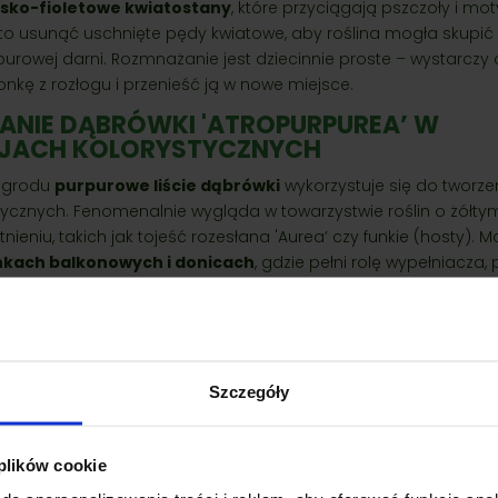
esko-fioletowe kwiatostany
, które przyciągają pszczoły i mot
rto usunąć uschnięte pędy kwiatowe, aby roślina mogła skupić
urowej darni. Rozmnażanie jest dziecinnie proste – wystarczy
nkę z rozłogu i przenieść ją w nowe miejsce.
NIE DĄBRÓWKI 'ATROPURPUREA’ W
JACH KOLORYSTYCZNYCH
ogrodu
purpurowe liście dąbrówki
wykorzystuje się do tworze
tycznych. Fenomenalnie wygląda w towarzystwie roślin o żółty
tnieniu, takich jak tojeść rozesłana 'Aurea’ czy funkie (hosty). 
nkach balkonowych i donicach
, gdzie pełni rolę wypełniacza, 
 o wzniesionym pokroju, np. pelargonie czy trawy ozdobne. Jest
oką odporność z niezwykłymi walorami wizualnymi.
odukty
Szczegóły
 plików cookie