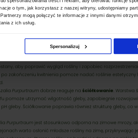
do spersonalizowania treści i reklam, aby oferować funkcje sp
alia
Purpurtraum
wymaga
regularnego podlewania
, szczegó
ormacje o tym, jak korzystasz z naszej witryny, udostępniamy p
owinna być miękka, aby nie podnosić pH gleby. Azalie źle re
Partnerzy mogą połączyć te informacje z innymi danymi otrzym
h w wodzie, dlatego warto unikać wody twardej.
nia z ich usług.
lia
Purpurtraum
najlepiej rośnie, gdy jest nawożona nawozami
olubnych. Najlepiej nawozić roślinę na początku wiosny nawoza
walnianiu składników odżywczych. Należy unikać nawozów z 
Spersonalizuj
nia, które mogą podnieść pH gleby i zaszkodzić roślinie.
alia
Purpurtraum
nie wymaga intensywnego przycinania. Wart
ostany, aby poprawić wygląd rośliny i zapobiec rozprzestrzenia
e po zakończeniu kwitnienia pomoże nadać roślinie estetyczny k
d.
zalia
Purpurtraum
dobrze reaguje na
ściółkowanie
. Warstwa ś
rfu pomoże utrzymać wilgotność gleby, zapobiegnie rozwojowi
pH gleby. Ściółkowanie poprawia również strukturę gleby, co 
lia
Purpurtraum
jest stosunkowo odporna na zimowe mrozy, al
ejonach warto osłonić młodsze rośliny na zimę, przykrywając j