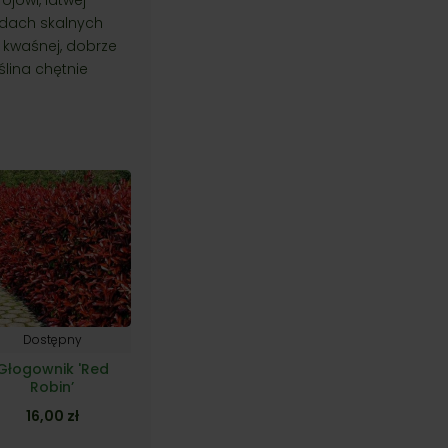
odach skalnych
kwaśnej, dobrze
ślina chętnie
Dostępny
Głogownik 'Red
Robin’
16,00
zł