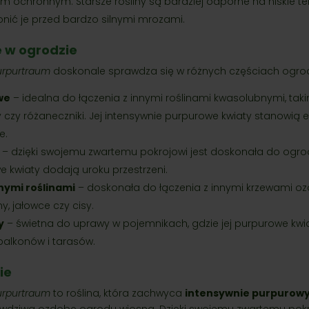
m ochronnym. Starsze rośliny są bardziej odporne na niskie te
onić je przed bardzo silnymi mrozami.
 w ogrodzie
urpurtraum
doskonale sprawdza się w różnych częściach ogro
we
– idealna do łączenia z innymi roślinami kwasolubnymi, takim
sy czy różaneczniki. Jej intensywnie purpurowe kwiaty stanowią
e.
– dzięki swojemu zwartemu pokrojowi jest doskonała do ogro
we kwiaty dodają uroku przestrzeni.
nymi roślinami
– doskonała do łączenia z innymi krzewami oz
, jałowce czy cisy.
y
– świetna do uprawy w pojemnikach, gdzie jej purpurowe kw
alkonów i tarasów.
ie
urpurtraum
to roślina, która zachwyca
intensywnie purpurow
wdziwą ozdobę ogrodu wiosną. Dzięki swojemu zwartemu pokro