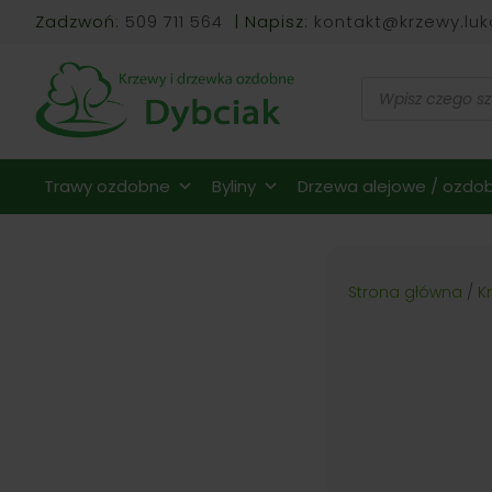
Zadzwoń:
509 711 564
| Napisz:
kontakt@krzewy.luk
Wyszukiwarka
produktów
Trawy ozdobne
Byliny
Drzewa alejowe / ozdob
Strona główna
/
K