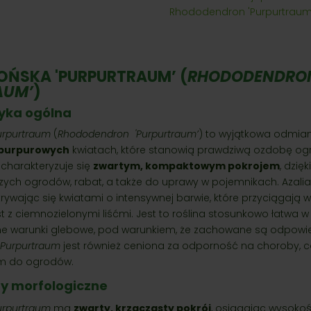
Rhododendron 'Purpurtraum
OŃSKA 'PURPURTRAUM’ (
RHODODENDRO
AUM’
)
yka ogólna
urpurtraum
(
Rhododendron 'Purpurtraum’
) to wyjątkowa odmia
purpurowych
kwiatach, które stanowią prawdziwą ozdobę o
 charakteryzuje się
zwartym, kompaktowym pokrojem
, dzię
zych ogrodów, rabat, a także do uprawy w pojemnikach. Azali
okrywając się kwiatami o intensywnej barwie, które przyciągają 
t z ciemnozielonymi liśćmi. Jest to roślina stosunkowo łatwa w
ne warunki glebowe, pod warunkiem, że zachowane są odpowi
Purpurtraum
jest również ceniona za odporność na choroby, co
m do ogrodów.
hy morfologiczne
urpurtraum
ma
zwarty, krzaczasty pokrój
, osiągając wysoko