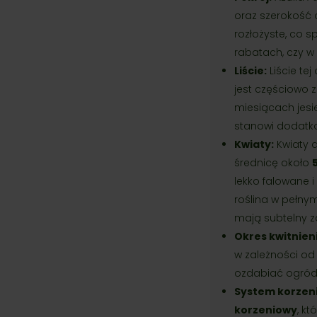
oraz szerokość
rozłożyste, co 
rabatach, czy w
Liście:
Liście te
jest częściowo 
miesiącach jesi
stanowi dodatko
Kwiaty:
Kwiaty a
średnicę około
lekko falowane i
roślina w pełny
mają subtelny za
Okres kwitnien
w zależności od
ozdabiać ogród, 
System korzen
korzeniowy
, kt