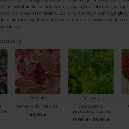
ktownemu kwitnieniu jest idealna do uprawy na rabatach, w ogr
h na balkonach i tarasach. Azalia
Purpurtraum
wymaga gleby 
 jej pielęgnacja jest stosunkowo łatwa, co sprawia, że jest to ro
ogrodników.
odukty
Dostępny
Dostępny
a
Dereń biały 'Miracle’
Laurowiśnia
ttle
wschodnia 'Novita’
50,00
zł
Zakres
18,00
zł
–
36,00
zł
cen: