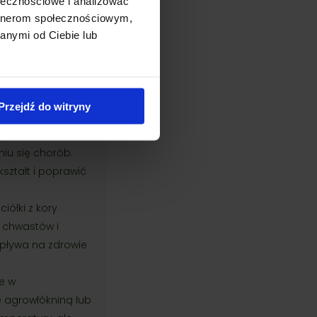
ołecznościowe i analizować
lnie w okresach
artnerom społecznościowym,
agują na nadmiar
anymi od Ciebie lub
 przeznaczonymi
mi o
wysoką
Przejdź do witryny
o jednak usuwać
niu się chorób.
ształt i poprawić
ciółki z kory
 chwastów i
wpływa na zdrowie
e w
e agrowłókniną lub