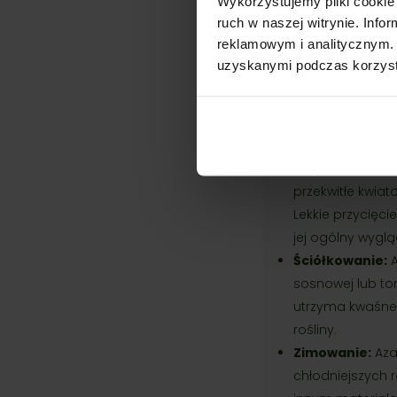
Wykorzystujemy pliki cookie 
Podlewanie:
Az
ruch w naszej witrynie. Inf
suchych. Woda p
reklamowym i analitycznym. 
soli mineralnyc
uzyskanymi podczas korzysta
Nawożenie:
Aza
dla roślin kwas
spowolnionym u
zawartością wap
Przycinanie:
Az
przekwitłe kwiat
Lekkie przycięci
jej ogólny wyglą
Ściółkowanie:
A
sosnowej lub to
utrzyma kwaśne 
rośliny.
Zimowanie:
Aza
chłodniejszych r