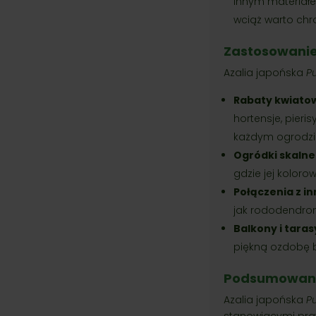
innym materiałe
wciąż warto chr
Zastosowanie
Azalia japońska
P
Rabaty kwiato
hortensje, pieri
każdym ogrodzi
Ogródki skalne
gdzie jej koloro
Połączenia z in
jak rododendrony
Balkony i taras
piękną ozdobę b
Podsumowan
Azalia japońska
P
stanowiącymi pra