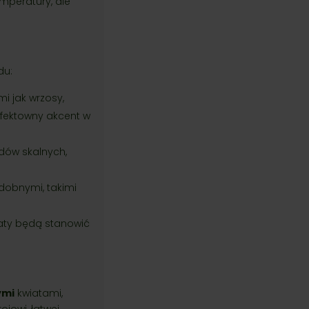
mperatury, ale
du:
i jak wrzosy,
 efektowny akcent w
dów skalnych,
dobnymi, takimi
iaty będą stanowić
ymi
kwiatami,
jowi, łatwej