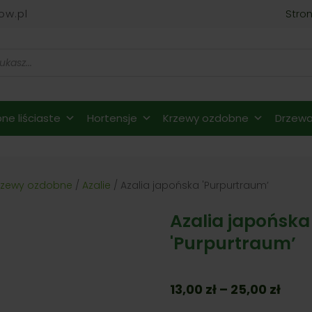
ow.pl
Stro
ne liściaste
Hortensje
Krzewy ozdobne
Drzewa 
rzewy ozdobne
/
Azalie
/ Azalia japońska 'Purpurtraum’
Azalia japońska
'Purpurtraum’
Zakr
13,00
zł
–
25,00
zł
cen: