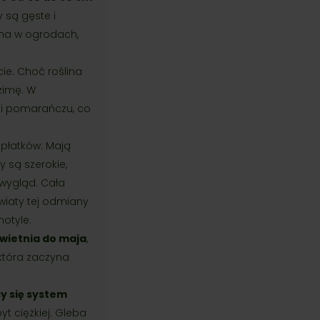
y są gęste i
bna w ogrodach,
cie. Choć roślina
zimę. W
i i pomarańczu, co
 płatków. Mają
ty są szerokie,
 wygląd. Cała
wiaty tej odmiany
motyle.
wietnia do maja
,
 która zaczyna
cy się system
yt ciężkiej. Gleba