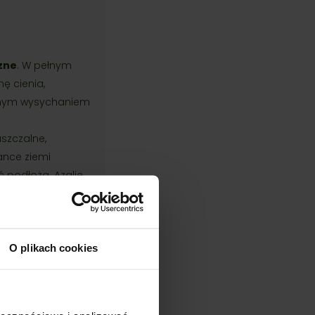
zne
. W pełnym
hę cienia,
ernym wysychaniem
uszczalne,
zance ziemi
 podłoża. Azalie
winna być stale
adzić do gnicia
nna być miękka,
O plikach cookies