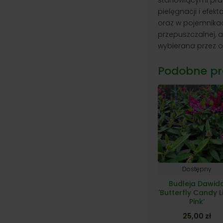
pielęgnacji i efe
oraz w pojemnikac
przepuszczalnej, a
wybierana przez 
Podobne pr
Dostępny
Budleja Dawid
'Butterfly Candy Li
Pink’
25,00
zł