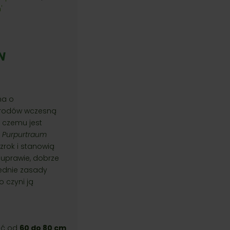
'
N
na o
grodów wczesną
ki czemu jest
a
Purpurtraum
wzrok i stanowią
 uprawie, dobrze
ednie zasady
 czyni ją
ść od
60 do 80 cm