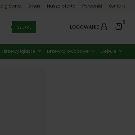
na główna
O nas
Nasza oferta
Poradniki
Kontakt
0
LOGOWANIE
SZUKAJ
i krzewy iglaste
Drzewka owocowe
Cebule
es