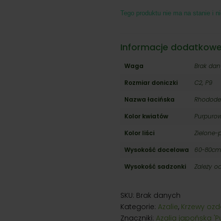
od
Tego produktu nie ma na stanie i ni
13,00
do
25,00
Informacje dodatkow
Waga
Brak da
Rozmiar doniczki
C2, P9
Nazwa łacińska
Rhodode
Kolor kwiatów
Purpuro
Kolor liści
Zielone-
Wysokość docelowa
60-80cm
Wysokość sadzonki
Zależy o
SKU:
Brak danych
Kategorie:
Azalie
,
Krzewy oz
Znaczniki:
Azalia japońska '