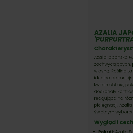
AZALIA JAP
'PURPURTR
Charakteryst
Azalia japońska
P
zachwycających,
wiosną. Roślina ta
idealna do mniejs
kwitnie obficie, p
doskonały kontras
reagująca na róż
pielęgnacji. Azalia
świetnym wybore
Wygląd i cec
Pokrój:
Azalia
P