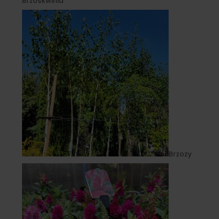
Brzoskwinia
Brzozy