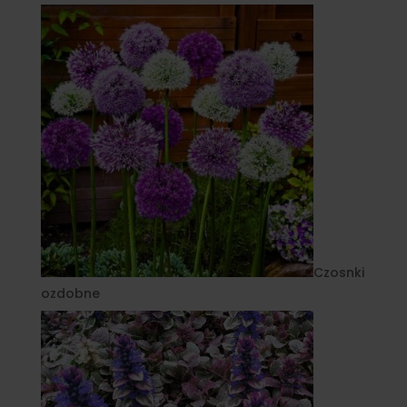
Czosnki
ozdobne