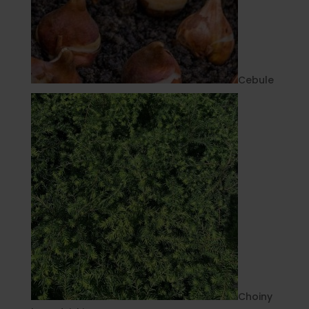
Cebule
Choiny