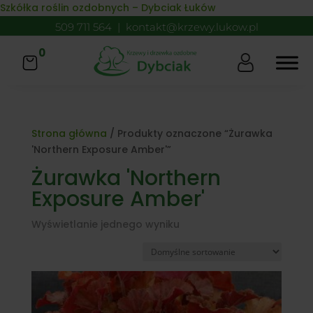
Skip to content
Szkółka roślin ozdobnych – Dybciak Łuków
509 711 564
|
kontakt@krzewy.lukow.pl
0
Strona główna
/ Produkty oznaczone “Żurawka
'Northern Exposure Amber'”
Żurawka 'Northern
Exposure Amber'
Wyświetlanie jednego wyniku