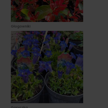
Głogowniki
Goryczka