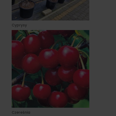
Cyprysy
Czereśnia