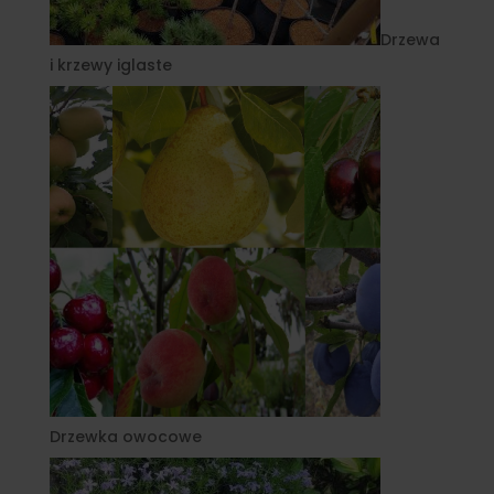
Drzewa
i krzewy iglaste
Drzewka owocowe