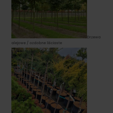
Drzewa
alejowe / ozdobne liściaste