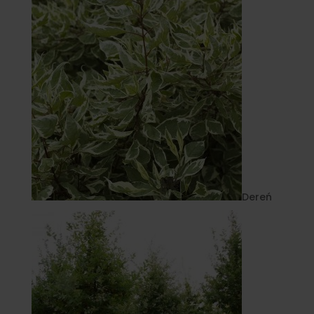
Dereń