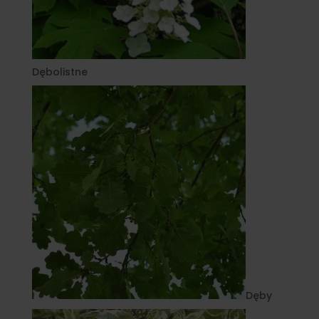
Dębolistne
Dęby