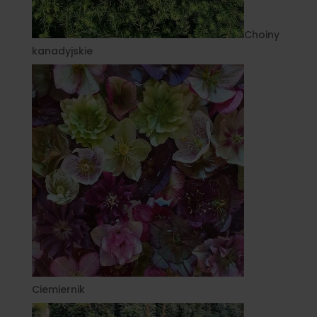
Choiny
kanadyjskie
Ciemiernik