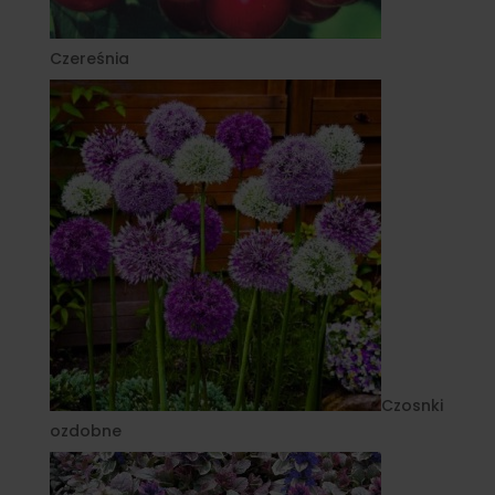
Czereśnia
Czosnki
ozdobne