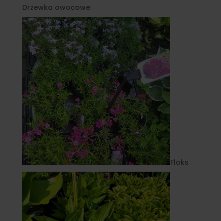
Drzewka owocowe
Floks