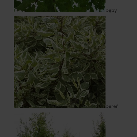
Dęby
Dereń