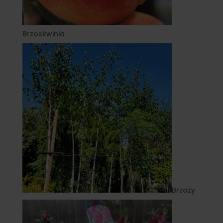
Brzoskwinia
Brzozy