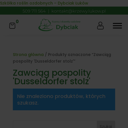
Skip to content
Szkółka roślin ozdobnych – Dybciak Łuków
509 711 564
|
kontakt@krzewy.lukow.pl
0
Strona główna
/ Produkty oznaczone “Zawciąg
pospolity 'Dusseldorfer stolz'”
Zawciąg pospolity
'Dusseldorfer stolz'
Nie znaleziono produktów, których
szukasz.
Szukaj