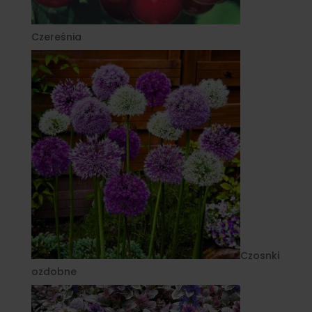
Czereśnia
Czosnki
ozdobne