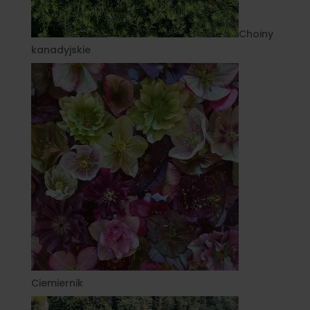
Choiny
kanadyjskie
Ciemiernik