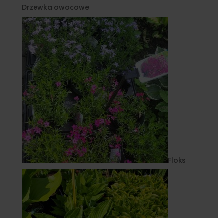
Drzewka owocowe
Floks