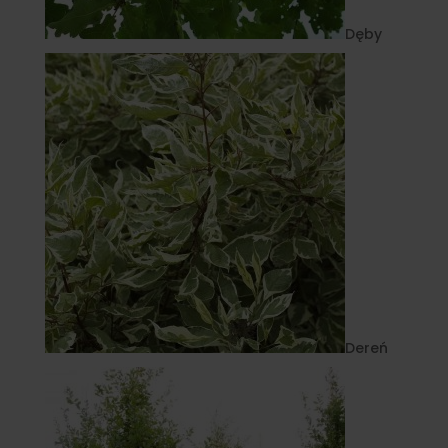
Dęby
Dereń