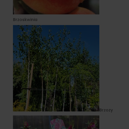
Brzoskwinia
Brzozy