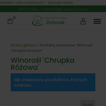
Skip to content
Szkółka roślin ozdobnych – Dybciak Łuków
509 711 564
|
kontakt@krzewy.lukow.pl
0
Strona główna
/ Produkty oznaczone “Winorośl
'Chrupka Różowa'”
Winorośl 'Chrupka
Różowa'
Nie znaleziono produktów, których
szukasz.
Szukaj