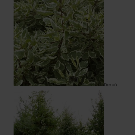
Dereń