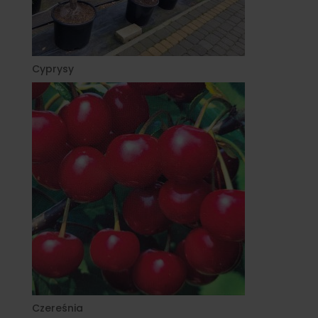
Cyprysy
Czereśnia