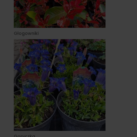
Głogowniki
Goryczka