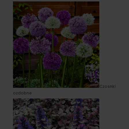
Czosnki
ozdobne