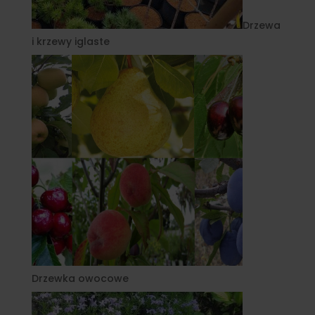
Drzewa
i krzewy iglaste
Drzewka owocowe