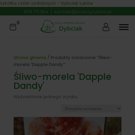
Skip to content
Szkółka roślin ozdobnych – Dybciak Łuków
509 711 564
|
kontakt@krzewy.lukow.pl
0
Strona główna
/ Produkty oznaczone “Śliwo-
morela 'Dapple Dandy'”
Śliwo-morela 'Dapple
Dandy'
Wyświetlanie jednego wyniku