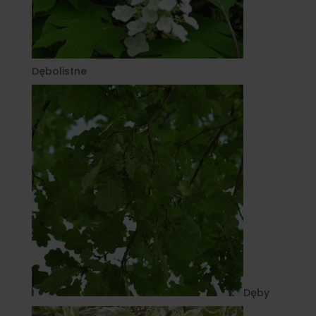
Dębolistne
Dęby