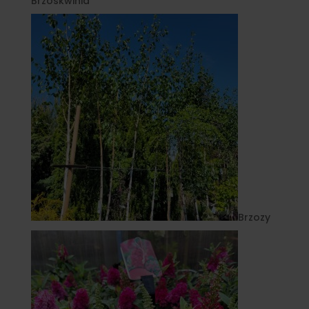
Brzoskwinia
Brzozy