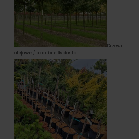
Drzewa
alejowe / ozdobne liściaste