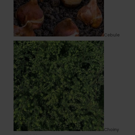
Cebule
Choiny