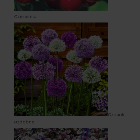
Czereśnia
Czosnki
ozdobne