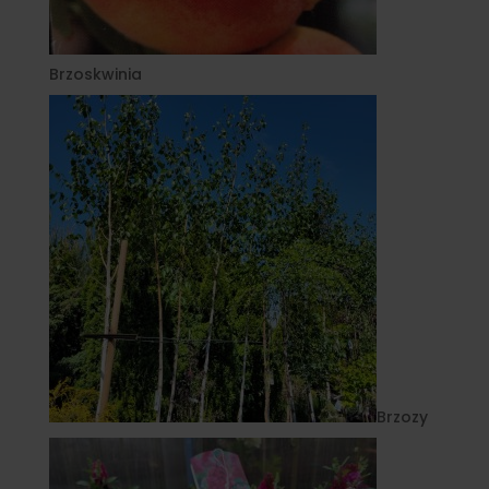
Brzoskwinia
Brzozy