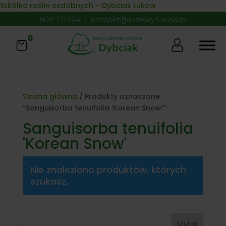
Skip to content
Szkółka roślin ozdobnych – Dybciak Łuków
509 711 564
|
kontakt@krzewy.lukow.pl
0
Strona główna
/ Produkty oznaczone
“Sanguisorba tenuifolia 'Korean Snow'”
Sanguisorba tenuifolia
'Korean Snow'
Nie znaleziono produktów, których
szukasz.
Szukaj