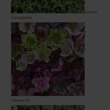
Choiny
kanadyjskie
Ciemiernik