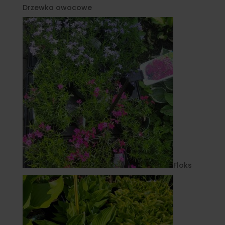
Drzewka owocowe
Floks