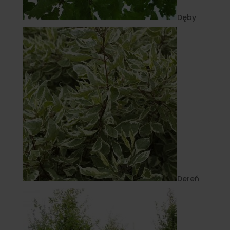
Dęby
Dereń