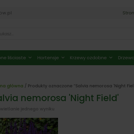
ow.pl
Stro
ne liściaste
Hortensje
Krzewy ozdobne
Drzewa 
ona główna
/ Produkty oznaczone “Salvia nemorosa 'Night Fiel
lvia nemorosa 'Night Field'
wietlanie jednego wyniku