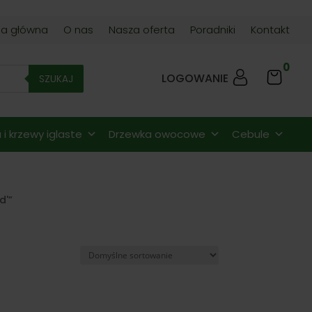
na główna
O nas
Nasza oferta
Poradniki
Kontakt
0
LOGOWANIE
SZUKAJ
i krzewy iglaste
Drzewka owocowe
Cebule
d'”