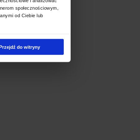
ołecznościowe i analizować
artnerom społecznościowym,
anymi od Ciebie lub
Przejdź do witryny