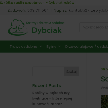
Skip to content
Szkółka roślin ozdobnych – Dybciak Łuków
Zadzwoń:
509 711 564
| Napisz:
kontakt@krzewy.luk
Wyszukiwarka
produktów
Trawy ozdobne
Byliny
Drzewa alejowe / ozdob
Str
Szukaj
Sa
Recent Posts
Wyś
Rośliny w pąkach czy
kwitnące – które lepiej
kupować latem?