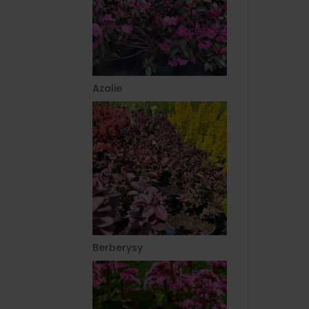
Azalie
Berberysy