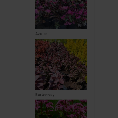
Azalie
Berberysy