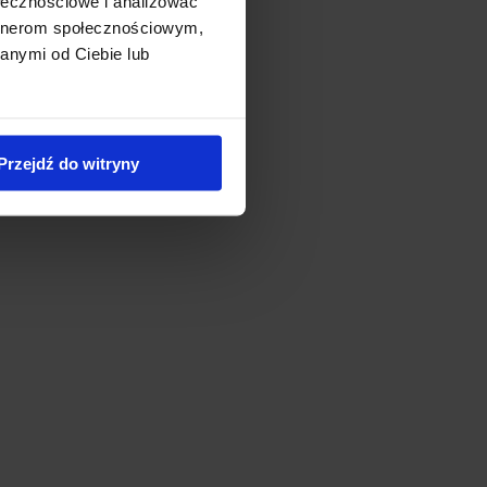
ołecznościowe i analizować
artnerom społecznościowym,
anymi od Ciebie lub
Przejdź do witryny