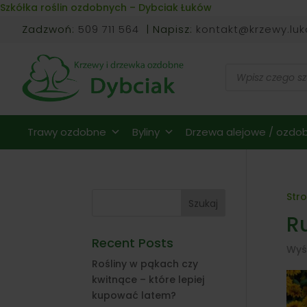
Skip to content
Szkółka roślin ozdobnych – Dybciak Łuków
Zadzwoń:
509 711 564
| Napisz:
kontakt@krzewy.luk
Wyszukiwarka
produktów
Trawy ozdobne
Byliny
Drzewa alejowe / ozdob
Str
Szukaj
R
Recent Posts
Wyś
Rośliny w pąkach czy
kwitnące – które lepiej
kupować latem?