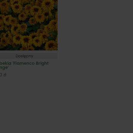
Dostępny
bekia 'Flamenco Bright
nge’
00
zł