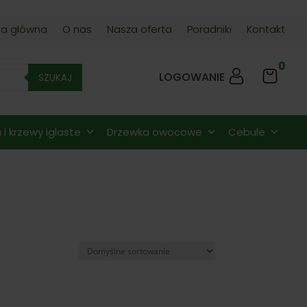
na główna
O nas
Nasza oferta
Poradniki
Kontakt
0
LOGOWANIE
SZUKAJ
i krzewy iglaste
Drzewka owocowe
Cebule