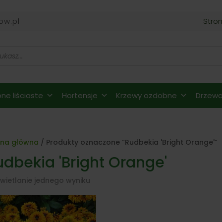
ow.pl
Stro
ne liściaste
Hortensje
Krzewy ozdobne
Drzewa 
ona główna
/ Produkty oznaczone “Rudbekia 'Bright Orange'”
udbekia 'Bright Orange'
wietlanie jednego wyniku