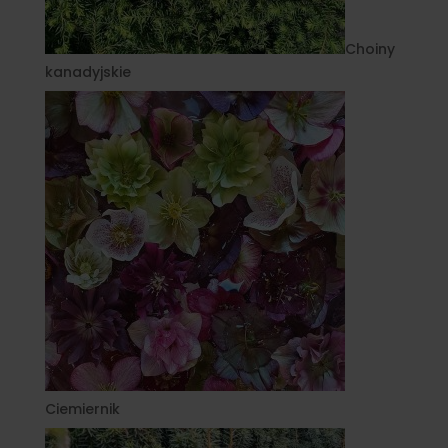
Choiny
kanadyjskie
Ciemiernik