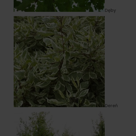
Dęby
Dereń