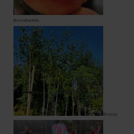
Brzoskwinia
Brzozy