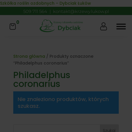
Skip to content
Szkółka roślin ozdobnych – Dybciak Łuków
509 711 564
|
kontakt@krzewy.lukow.pl
0
Strona główna
/ Produkty oznaczone
“Philadelphus coronarius”
Philadelphus
coronarius
Nie znaleziono produktów, których
szukasz.
Szukaj