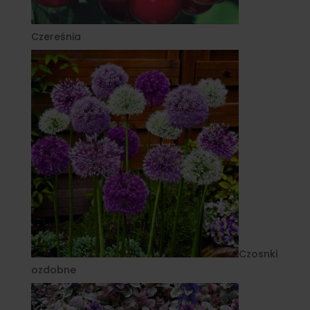
Czereśnia
Czosnki
ozdobne