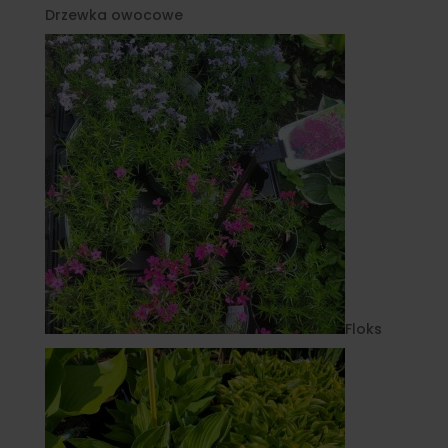
Drzewka owocowe
Floks