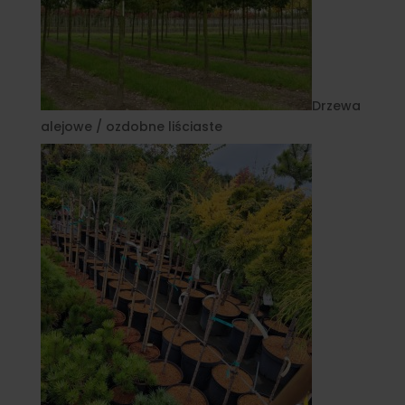
Drzewa
alejowe / ozdobne liściaste