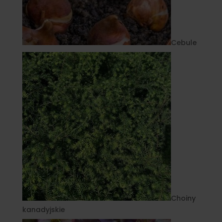
Cebule
Choiny
kanadyjskie