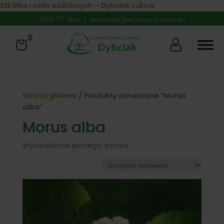
Skip to content
Szkółka roślin ozdobnych – Dybciak Łuków
509 711 564
|
kontakt@krzewy.lukow.pl
0
Strona główna
/ Produkty oznaczone “Morus
alba”
Morus alba
Wyświetlanie jednego wyniku