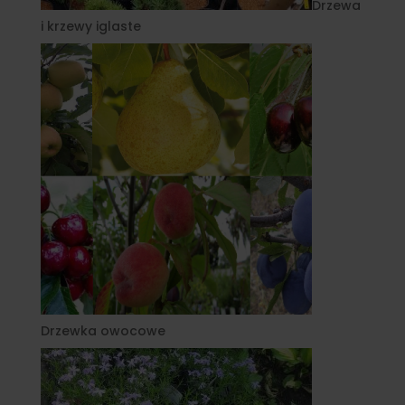
Drzewa
i krzewy iglaste
Drzewka owocowe