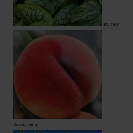
Brunery
Brzoskwinia