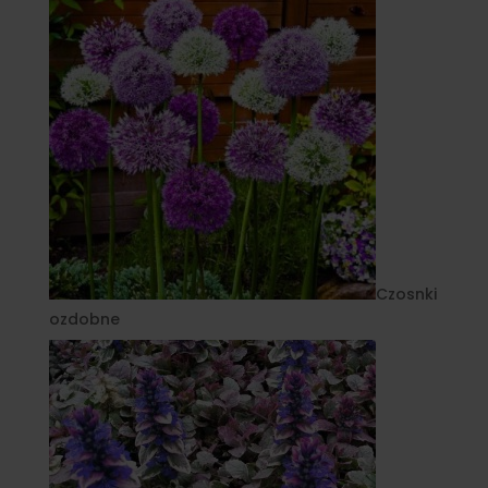
Czosnki
ozdobne