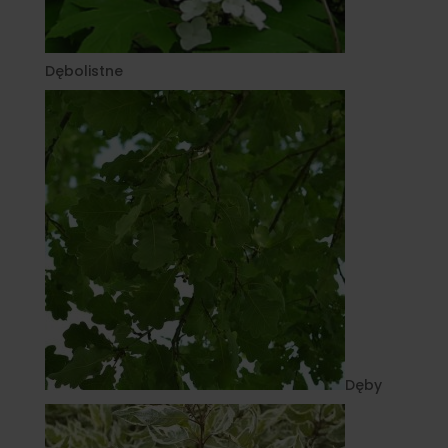
Dębolistne
Dęby