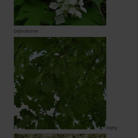
Dębolistne
Dęby