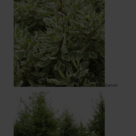
Dereń