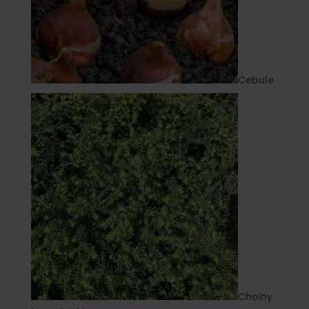
Cebule
Choiny