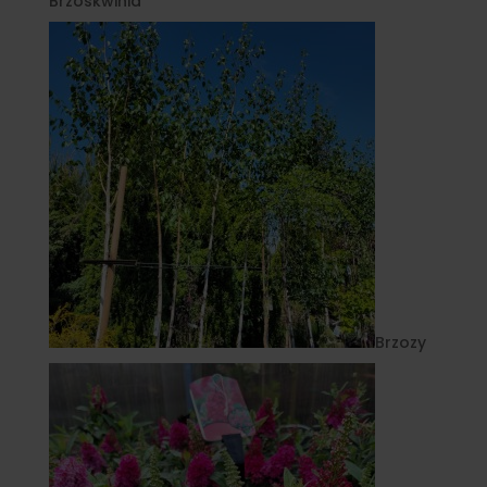
Brzoskwinia
Brzozy