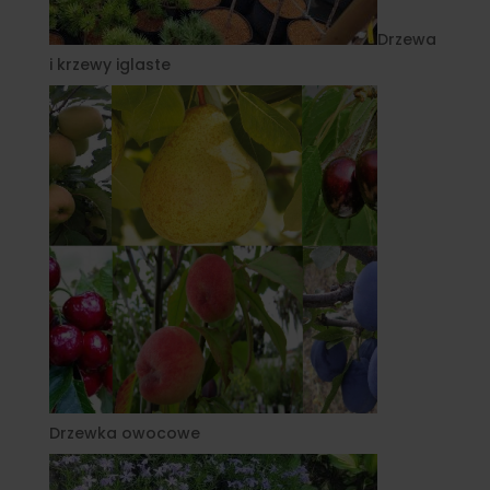
Drzewa
i krzewy iglaste
Drzewka owocowe