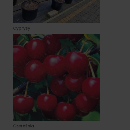
Cyprysy
Czereśnia