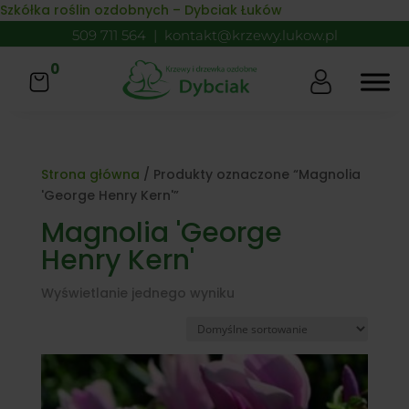
Skip to content
Szkółka roślin ozdobnych – Dybciak Łuków
509 711 564
|
kontakt@krzewy.lukow.pl
0
Strona główna
/ Produkty oznaczone “Magnolia
'George Henry Kern'”
Magnolia 'George
Henry Kern'
Wyświetlanie jednego wyniku