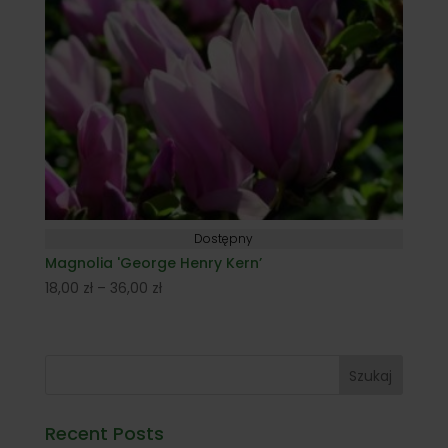
Dostępny
Magnolia 'George Henry Kern’
Zakres
18,00
zł
–
36,00
zł
cen:
od
18,00 zł
Szukaj
do
36,00 zł
Recent Posts