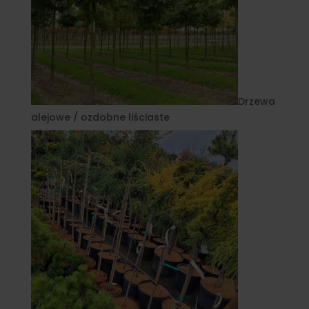
Drzewa
alejowe / ozdobne liściaste