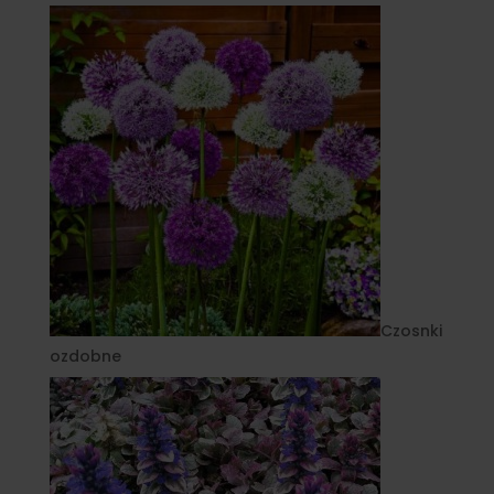
Czosnki
ozdobne