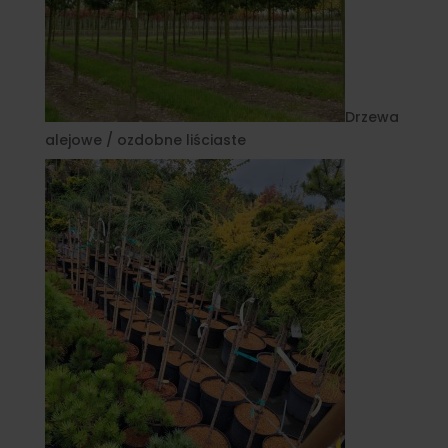
Drzewa
alejowe / ozdobne liściaste