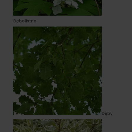
Dębolistne
Dęby