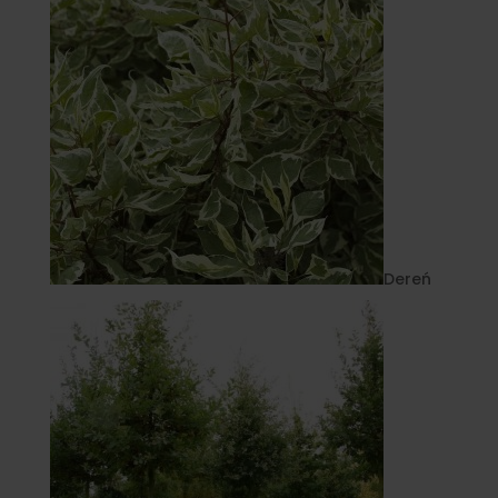
Dereń