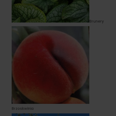
Brunery
Brzoskwinia