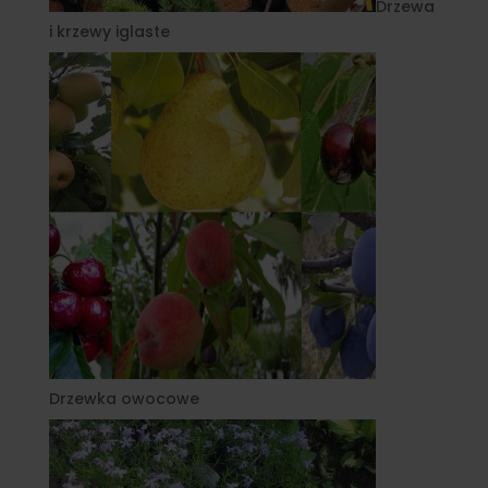
Drzewa
i krzewy iglaste
Drzewka owocowe