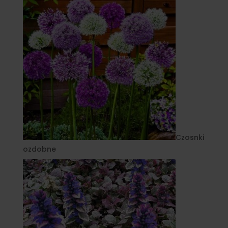
Czosnki
ozdobne