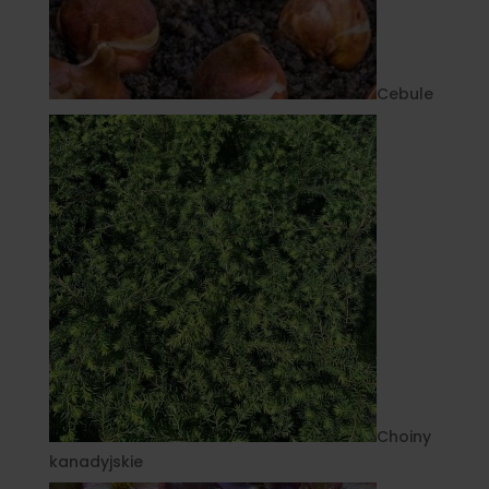
Cebule
Choiny
kanadyjskie