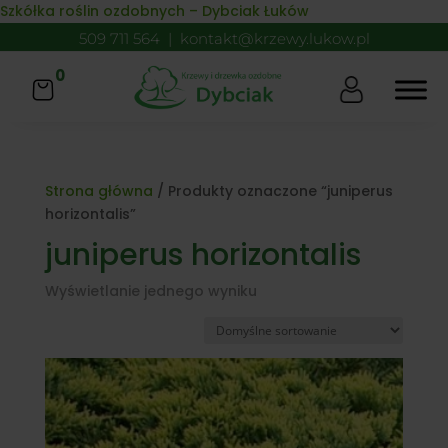
Skip to content
Szkółka roślin ozdobnych – Dybciak Łuków
509 711 564
|
kontakt@krzewy.lukow.pl
0
Strona główna
/ Produkty oznaczone “juniperus
horizontalis”
juniperus horizontalis
Wyświetlanie jednego wyniku